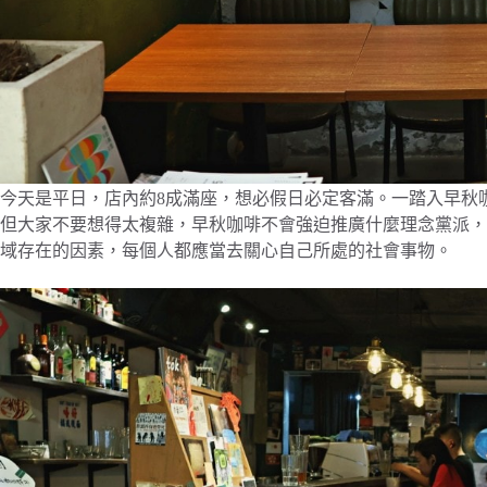
今天是平日，店內約8成滿座，想必假日必定客滿。一踏入早秋
但大家不要想得太複雜，早秋咖啡不會強迫推廣什麼理念黨派，
域存在的因素，每個人都應當去關心自己所處的社會事物。