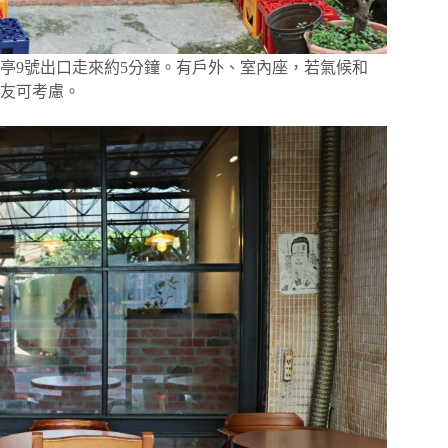
亭9號出口走來約5分鐘。有戶外、室內座，若氣候和
友可考慮。