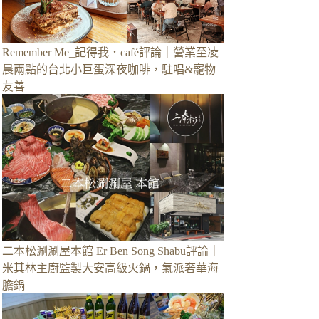
Remember Me_記得我．café評論｜營業至凌
晨兩點的台北小巨蛋深夜咖啡，駐唱&寵物
友善
二本松涮涮屋本館 Er Ben Song Shabu評論｜
米其林主廚監製大安高級火鍋，氣派奢華海
膽鍋