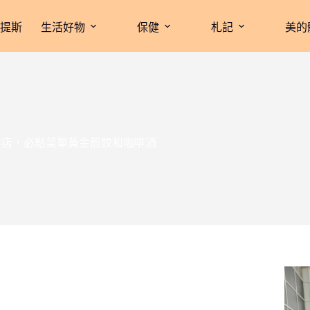
拉提斯
生活好物
保健
札記
美的
青咖啡店，必點菜單黃金煎餃和咖啡酒