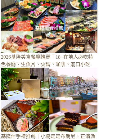
2026基隆美食餐廳推薦｜18+在地人必吃特
色餐廳、生魚片、火鍋、咖啡、廟口小吃
基隆伴手禮推薦｜小島走走布朗尼，正濱漁