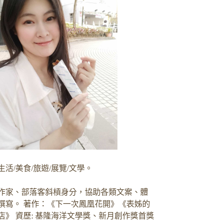
生活/美食/旅遊/展覽/文學。
作家、部落客斜槓身分，協助各類文案、體
撰寫。 著作：《下一次鳳凰花開》《表姊的
店》 資歷: 基隆海洋文學獎、新月創作獎首獎