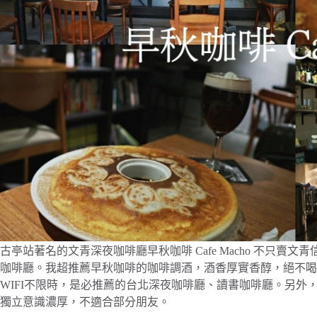
古亭站著名的文青深夜咖啡廳早秋咖啡 Cafe Macho 不只
咖啡廳。我超推薦早秋咖啡的咖啡調酒，酒香厚實香醇，絕不喝
WIFI不限時，是必推薦的台北深夜咖啡廳、讀書咖啡廳。另外，早秋
獨立意識濃厚，不適合部分朋友。