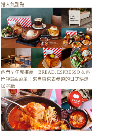
港人氣甜點
西門早午餐推薦｜BREAD, ESPRESSO & 西
門評論&菜單：來自東京表參道的日式烘焙
咖啡廳