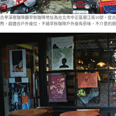
古亭深夜咖啡廳早秋咖啡地址為台北市中正區晉江街10號，從古
煦，超適合戶外座位，不過早秋咖啡戶外座有菸味，不介意的朋