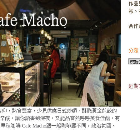
作品
報、
合作邀
分類
分
類
近期
賣文青信仰，熱食豐富，少見供應日式炒麵、酥脆黃金煎餃的
辛酸，讓你讀書到深夜，又能品嘗熱呼呼美食佳釀，有
咖啡 Cafe Macho跟一般咖啡廳不同，政治氛圍、