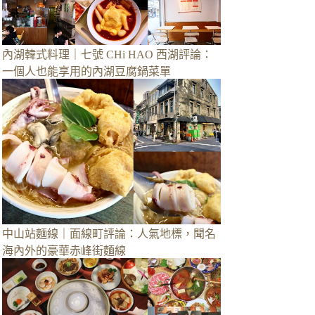
內湖韓式料理｜七號 CHi HAO 西湖評論：
一個人也能享用的內湖豆腐鍋菜單
中山站麵線｜面線町評論：人氣地標，聞名
海內外的豪華赤峰街麵線