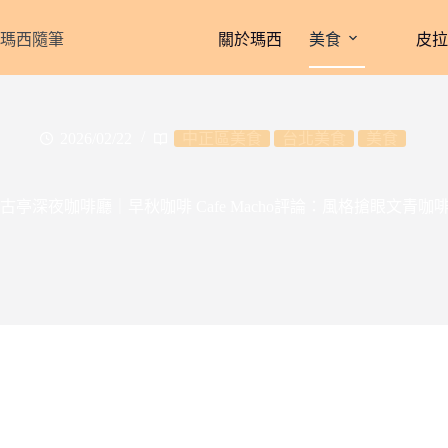
跳
至
瑪西隨筆
關於瑪西
美食
皮
主
要
內
容
2026/02/22
中正區美食
台北美食
美食
古亭深夜咖啡廳｜早秋咖啡 Cafe Macho評論：風格搶眼文