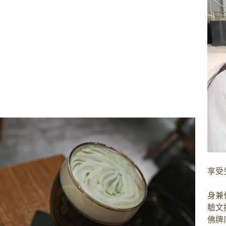
享受
身兼
驗文
佛牌