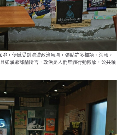
咖啡，便感受到濃濃政治氛圍，張貼許多標語、海報，
且如漢娜鄂蘭所言，政治是人們集體行動徵象，公共領