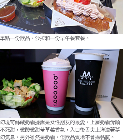
單點一份飲品、沙拉和一份早午餐套餐。
幻境莓絲絨奶霜據說是女性朋友的最愛，上層奶霜滑順
不死甜，微酸微甜帶草莓香氣，入口後舌尖上洋溢著夢
幻氣息，另外雖然是奶霜，但飲品質地不會過黏膩。