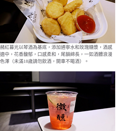
赭紅暮光以琴酒為基底，添加通寧水和玫瑰糖漿，酒感
適中，花香馥郁，口感柔和，尾韻綿長，一如酒體浪漫
色澤（未滿18歲請勿飲酒，開車不喝酒）。