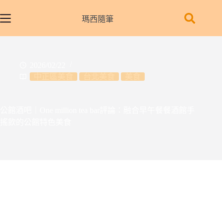
跳
至
瑪西隨筆
主
要
內
2026/02/22
容
中正區美食
台北美食
美食
公館酒吧｜One million tea bar評論：融合早午餐餐酒館手
搖飲的公館特色美食