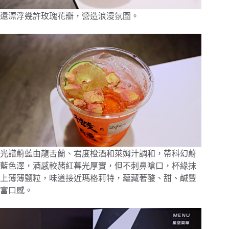
還漂浮幾許玫瑰花瓣，營造浪漫氛圍。
光譜蔚藍由龍舌蘭、君度橙酒和萊姆汁調和，帶科幻蔚
藍色澤，酒感較赭紅暮光厚實，但不刺鼻嗆口，杯緣抹
上薄薄鹽粒，味道接近瑪格莉特，蘊藏著酸、甜、鹹豐
富口感。