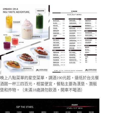
晚上八點菜單的星空菜單，調酒190元起，遠低於台北餐
酒館一杯三四百元，相當便宜，餐點主要為漢堡、潛艇
堡和炸物。（未滿18歲請勿飲酒，開車不喝酒）