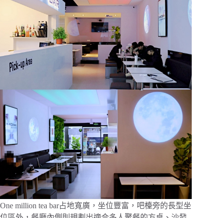
One million tea bar占地寬廣，坐位豐富，吧檯旁的長型坐
位區外，餐廳內側則規劃出適合多人聚餐的方桌、沙發