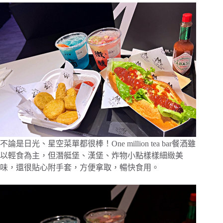
不論是日光、星空菜單都很棒！One million tea bar餐酒雖
以輕食為主，但潛艇堡、漢堡、炸物小點樣樣細緻美
味，還很貼心附手套，方便拿取，暢快食用。