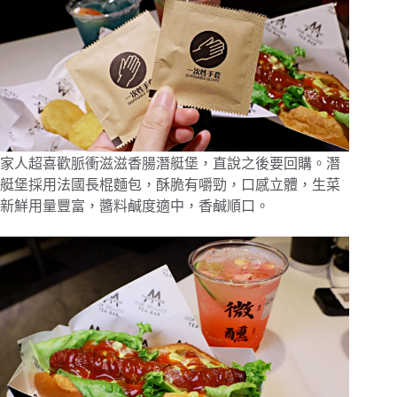
家人超喜歡脈衝滋滋香腸潛艇堡，直說之後要回購。潛
艇堡採用法國長棍麵包，酥脆有嚼勁，口感立體，生菜
新鮮用量豐富，醬料鹹度適中，香鹹順口。