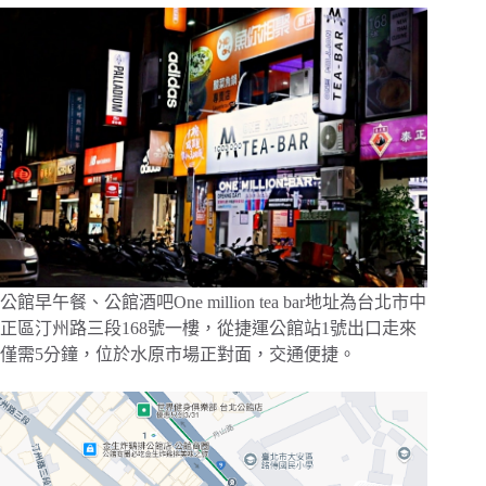
公館早午餐、公館酒吧One million tea bar地址為台北市中
正區汀州路三段168號一樓，從捷運公館站1號出口走來
僅需5分鐘，位於水原市場正對面，交通便捷。