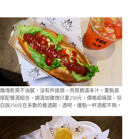
雞塊乾爽不油膩，沒有炸過頭，肉質飽滿多汁。重點是
搭配餐酒組合，調酒加雞塊只要250元，價格超級甜，坦
白說250元在多數的餐酒館、酒吧，連點一杯酒都不夠。