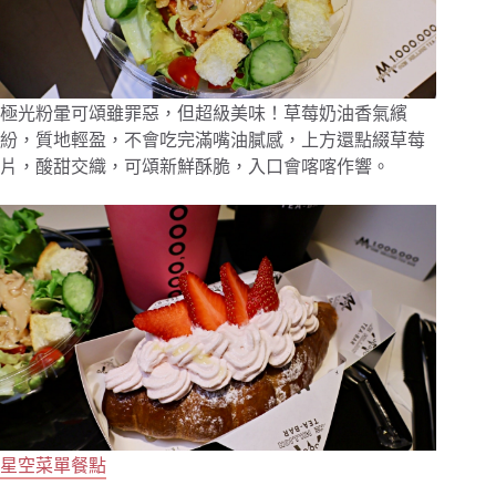
極光粉暈可頌雖罪惡，但超級美味！草莓奶油香氣繽
紛，質地輕盈，不會吃完滿嘴油膩感，上方還點綴草莓
片，酸甜交織，可頌新鮮酥脆，入口會喀喀作響。
星空菜單餐點